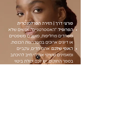
פורצי דרך | הזירה הפרלמנטרית
הפרופיל:
"האסטרטגיים". אנשים שלא
מפחדים מחליפות, מושגים משפטיים
או דיונים ארוכים במסדרונות הכנסת.
האופי שלכם:
אתם חדים, עקביים
ומאמינים ששינוי אמיתי חייב להיכתב
בספר החוקים. יש לכם יכולת ביטוי
מצוינת ואתם יודעים להציג טיעונים
בצורה משכנעת.
מה תעשו בפועל:
תייצגו את הסיירת
בוועדות הכנסת, תשתתפו בפגישות
עבודה עם שרים וח"כים, ותעזרו לנו
לוודא ש"חוקי שגיא" נשארים בראש
סדר העדיפויות הלאומי.