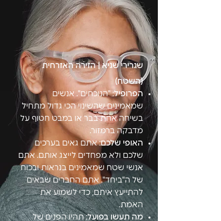
שגרירי שגיא | הזירה האזרחית
(השטח)
הפרופיל:
"הנוכחים". אנשים
שמאמינים שהשינוי הכי גדול מתחיל
בשיחה אחת בבר או במבט חטוף על
מדבקה ברמזור.
האופי שלכם:
אתם גאים בערכים
שלכם ולא מפחדים לייצג אותם. אתם
אנשי שטח שמאמינים בנראות ובכוח
של ה"ביחד". אתם החברים שבאים
להתייעץ איתם, כדי לשמוע את
האמת.
מה תעשו בפועל:
תהיו הפנים של