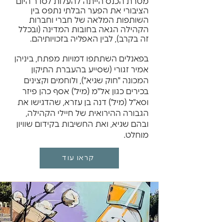
מטרת הכנס הייתה להעלות לסדר היום
הציבורי את הפער הבלתי נתפס בין
השותפות המלאה של חברי וחברות
הקהילה הגאה בחובות המדינה (ובכלל
זה בקרב), לבין האפליה בזכויותיהם.
בפאנלים השתתפו דמויות מפתח, ביניהן
אמיר זגורי (שסייע בהעברת התיקון
המכונה "חוק שגיא"), ולוחמים וקצינים
בכירים כגון אל"מ (מיל') אסף כהן פיזר
וסא"ל (מיל') דנה בן עזרא, שהדגישו את
הגבורה ההירואית של חיילי הקהילה,
ובהם שגיא, ואת החשיבות בקידום שוויון
מוחלט.
קראו עוד